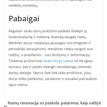
netikėtų trenkimų.
Pabaigai
Reguliari lauko durų priežiūra padeda išlaikyti jų
funkcionalumą ir estetinę išvaizdą daugelį metų.
Medinės durys reikalauja apsaugos nuo drėgmės ir
periodiško atnaujinimo, metalines reikia saugoti nuo
rūdžių, o plastikines – nuo įbrėžimų ir deformacijų.
Tinkamai prižiūrimos
lauko durys namui
ne tik ilgiau
tarnaus, bet ir padės išvengti nereikalingų remonto
darbų ateityje. Skyrus šiek tiek laiko priežiūrai, jūsų
durys išliks patikimos, sandarios ir vizualiai patrauklios
ilgus metus.
Namų renovacija su paskola: patarimai, kaip valdyti