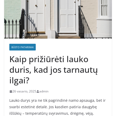
BŪSTO PATARIMAI
Kaip prižiūrėti lauko
duris, kad jos tarnautų
ilgai?
26 vasario, 2025
admin
Lauko durys yra ne tik pagrindinė namo apsauga, bet ir
svarbi estetinė detalė. Jos kasdien patiria daugybę
iššūkių – temperatūrų svyravimus, drėgmę, vėją,