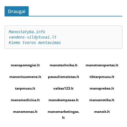
Draugai
Manostatyba.info
vandens-sildytuvai.lt
Kiemo tvoros montavimas
manopomegiai.lt
manotechnika.lt
manotransportas.lt
manovisuomene.lt
pasauliomaistas.lt
tiktarpmusu.lt
tarpmusu.lt
vaikas123.lt
manoprekes.lt
manomedicina.lt
manokompasas.lt
manoerotika.lt
manomenas.lt
manomarketingas.
manoit.lt
lt