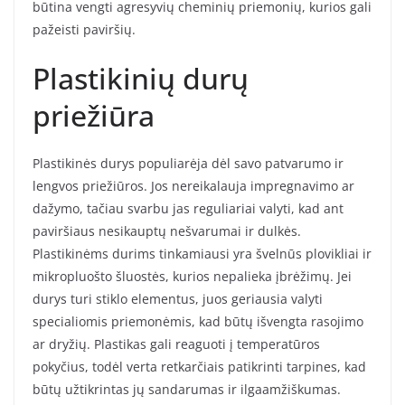
būtina vengti agresyvių cheminių priemonių, kurios gali
pažeisti paviršių.
Plastikinių durų
priežiūra
Plastikinės durys populiarėja dėl savo patvarumo ir
lengvos priežiūros. Jos nereikalauja impregnavimo ar
dažymo, tačiau svarbu jas reguliariai valyti, kad ant
paviršiaus nesikauptų nešvarumai ir dulkės.
Plastikinėms durims tinkamiausi yra švelnūs plovikliai ir
mikropluošto šluostės, kurios nepalieka įbrėžimų. Jei
durys turi stiklo elementus, juos geriausia valyti
specialiomis priemonėmis, kad būtų išvengta rasojimo
ar dryžių. Plastikas gali reaguoti į temperatūros
pokyčius, todėl verta retkarčiais patikrinti tarpines, kad
būtų užtikrintas jų sandarumas ir ilgaamžiškumas.