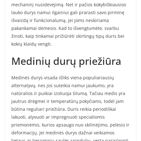
mechaninį nusidėvėjimą. Net ir pačios kokybiškiausios
lauko durys namui ilgainiui gali prarasti savo pirminę
išvaizdą ir funkcionalumą, jei joms neskiriama
pakankamai dėmesio. Kad to išvengtumėte, svarbu
žinoti, kaip tinkamai prižiūrėti skirtingų tipų duris bei
kokių klaidų vengti.
Medinių durų priežiūra
Medinės durys visada išliks viena populiariausių
alternatyvų, nes jos suteikia namui jaukumo, yra
natūralios ir puikiai izoliuoja šilumą. Tačiau medis yra
jautrus drėgmei ir temperatūrų pokyčiams, todėl jam
būtina reguliari priežiūra. Duris reikia periodiškai
lakuoti, alyvuoti ar impregnuoti specialiomis
priemonėmis, kurios apsaugo nuo skilinėjimo, pelėsio ir
deformacijų. Jei medinės durys dažnai veikiamos
lietaus ar tiesioginių saulės spindulių, verta pasirūpinti