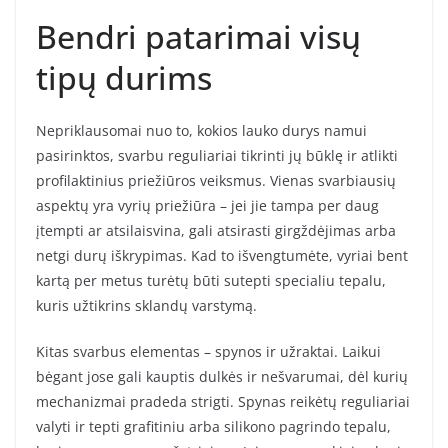
Bendri patarimai visų
tipų durims
Nepriklausomai nuo to, kokios lauko durys namui
pasirinktos, svarbu reguliariai tikrinti jų būklę ir atlikti
profilaktinius priežiūros veiksmus. Vienas svarbiausių
aspektų yra vyrių priežiūra – jei jie tampa per daug
įtempti ar atsilaisvina, gali atsirasti girgždėjimas arba
netgi durų iškrypimas. Kad to išvengtumėte, vyriai bent
kartą per metus turėtų būti sutepti specialiu tepalu,
kuris užtikrins sklandų varstymą.
Kitas svarbus elementas – spynos ir užraktai. Laikui
bėgant jose gali kauptis dulkės ir nešvarumai, dėl kurių
mechanizmai pradeda strigti. Spynas reikėtų reguliariai
valyti ir tepti grafitiniu arba silikono pagrindo tepalu,