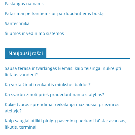
Paslaugos namams
Patarimai perkantiems ar parduodantiems būstą
Santechnika
Šilumos ir vėdinimo sistemos
Naujausi įrašai
Sausa terasa ir tvarkingas kiemas: kaip teisingai nukreipti
lietaus vandenį?
Ką verta žinoti renkantis minkštus baldus?
Ką svarbu žinoti prieš pradedant namo statybas?
Kokie tvoros sprendimai reikalauja mažiausiai priežiūros
ateityje?
Kaip saugiai atlikti pinigų pavedimą perkant būstą: avansas,
likutis, terminai