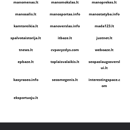
manomenas.lt
manomokslas.lt
manoprekes.lt
manosalis.lt
manosportas.info
manostatyba.info
kamtoreikia.lt
manoverslas.info
mada123.lt
spalvotaistorija.lt
itbaze.lt
justnet.lt
tnews.lt
cvpavyzdys.com
weboaze.lt
epbaze.lt
toplaisvalaikis.lt
seopaslaugosversl
ui.lt
kasyraseo.info
seosmegenis.lt
interestingspace.c
om
eksportuoju.lt