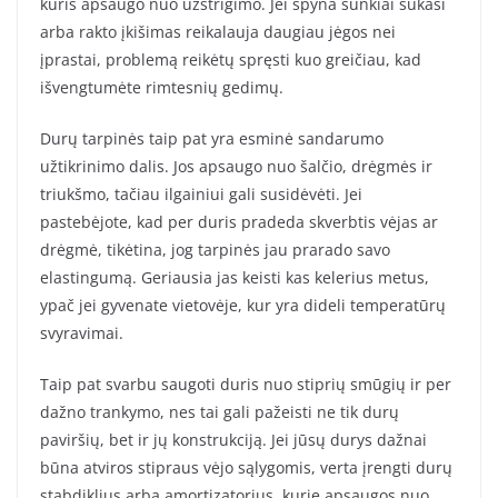
kuris apsaugo nuo užstrigimo. Jei spyna sunkiai sukasi
arba rakto įkišimas reikalauja daugiau jėgos nei
įprastai, problemą reikėtų spręsti kuo greičiau, kad
išvengtumėte rimtesnių gedimų.
Durų tarpinės taip pat yra esminė sandarumo
užtikrinimo dalis. Jos apsaugo nuo šalčio, drėgmės ir
triukšmo, tačiau ilgainiui gali susidėvėti. Jei
pastebėjote, kad per duris pradeda skverbtis vėjas ar
drėgmė, tikėtina, jog tarpinės jau prarado savo
elastingumą. Geriausia jas keisti kas kelerius metus,
ypač jei gyvenate vietovėje, kur yra dideli temperatūrų
svyravimai.
Taip pat svarbu saugoti duris nuo stiprių smūgių ir per
dažno trankymo, nes tai gali pažeisti ne tik durų
paviršių, bet ir jų konstrukciją. Jei jūsų durys dažnai
būna atviros stipraus vėjo sąlygomis, verta įrengti durų
stabdiklius arba amortizatorius, kurie apsaugos nuo