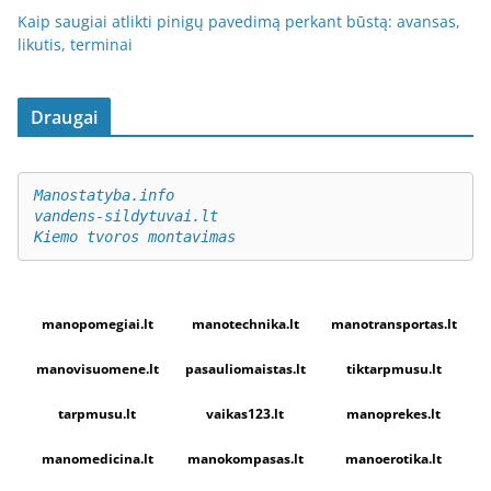
Kaip saugiai atlikti pinigų pavedimą perkant būstą: avansas,
likutis, terminai
Draugai
Manostatyba.info
vandens-sildytuvai.lt
Kiemo tvoros montavimas
manopomegiai.lt
manotechnika.lt
manotransportas.lt
manovisuomene.lt
pasauliomaistas.lt
tiktarpmusu.lt
tarpmusu.lt
vaikas123.lt
manoprekes.lt
manomedicina.lt
manokompasas.lt
manoerotika.lt