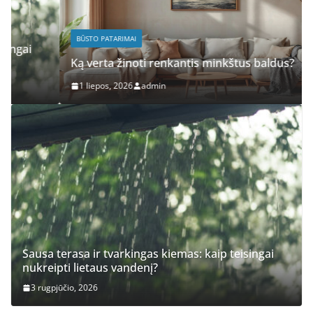
BŪSTO PATARIMAI
Ką verta žinoti renkantis minkštus baldus?
1 liepos, 2026
admin
Sausa terasa ir tvarkingas kiemas: kaip teisingai
nukreipti lietaus vandenį?
3 rugpjūčio, 2026