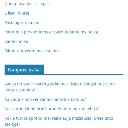
Namų fasadas ir stogas
Ofisai, biurai
Paslaugos namams
Patarimai perkantiems ar parduodantiems būstą
Santechnika
Šilumos ir vėdinimo sistemos
Naujausi įrašai
Sausa terasa ir tvarkingas kiemas: kaip teisingai nukreipti
lietaus vandenį?
Ką verta žinoti renkantis minkštus baldus?
Ką svarbu žinoti prieš pradedant namo statybas?
Kokie tvoros sprendimai reikalauja mažiausiai priežiūros
ateityje?