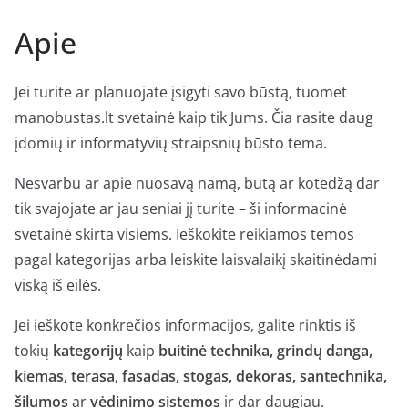
Apie
Jei turite ar planuojate įsigyti savo būstą, tuomet
manobustas.lt svetainė kaip tik Jums. Čia rasite daug
įdomių ir informatyvių straipsnių būsto tema.
Nesvarbu ar apie nuosavą namą, butą ar kotedžą dar
tik svajojate ar jau seniai jį turite – ši informacinė
svetainė skirta visiems. Ieškokite reikiamos temos
pagal kategorijas arba leiskite laisvalaikį skaitinėdami
viską iš eilės.
Jei ieškote konkrečios informacijos, galite rinktis iš
tokių
kategorijų
kaip
buitinė technika, grindų danga,
kiemas, terasa, fasadas, stogas, dekoras, santechnika,
šilumos
ar
vėdinimo sistemos
ir dar daugiau.