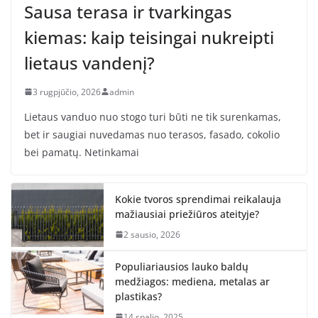
Sausa terasa ir tvarkingas
kiemas: kaip teisingai nukreipti
lietaus vandenį?
3 rugpjūčio, 2026
admin
Lietaus vanduo nuo stogo turi būti ne tik surenkamas,
bet ir saugiai nuvedamas nuo terasos, fasado, cokolio
bei pamatų. Netinkamai
Kokie tvoros sprendimai reikalauja
mažiausiai priežiūros ateityje?
2 sausio, 2026
Populiariausios lauko baldų
medžiagos: mediena, metalas ar
plastikas?
14 spalio, 2025