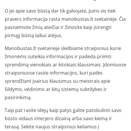
O jei apie savo būstą dar tik galvojate, Jums vis tiek
pravers informacija rasta manobustas.lt svetainėje. Čia
pasisemsite žinių ateičiai ir žinosite kaip įsirengti
pirmąjį būstą laikui atėjus.
Manobustas.lt svetainėje skelbiame straipsnius kurie
žmonėms suteikia informacijos ir padeda priimti
sprendimą vienokiais ar kitokiais klausimais. Įdomiuose
straipsniuose rasite informacijos, kuri padės
sprendžiant įvairius klausimus su meistrais apie
šildymo, vėdinimo ar kitų sistemų subtilybes ir
pasirinkimą.
Taip pat rasite idėjų kaip patys galite patobulinti savo
būsto vidaus interjero dizainą arba savo kiemą ir
terasą. Sekite naujus straipsnius keliamus į