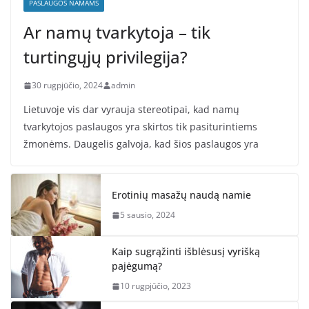
PASLAUGOS NAMAMS
Ar namų tvarkytoja – tik
turtingųjų privilegija?
30 rugpjūčio, 2024
admin
Lietuvoje vis dar vyrauja stereotipai, kad namų
tvarkytojos paslaugos yra skirtos tik pasiturintiems
žmonėms. Daugelis galvoja, kad šios paslaugos yra
Erotinių masažų naudą namie
5 sausio, 2024
Kaip sugrąžinti išblėsusį vyrišką
pajėgumą?
10 rugpjūčio, 2023