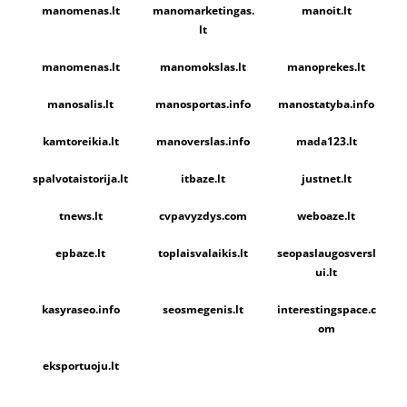
manomenas.lt
manomarketingas.
manoit.lt
lt
manomenas.lt
manomokslas.lt
manoprekes.lt
manosalis.lt
manosportas.info
manostatyba.info
kamtoreikia.lt
manoverslas.info
mada123.lt
spalvotaistorija.lt
itbaze.lt
justnet.lt
tnews.lt
cvpavyzdys.com
weboaze.lt
epbaze.lt
toplaisvalaikis.lt
seopaslaugosversl
ui.lt
kasyraseo.info
seosmegenis.lt
interestingspace.c
om
eksportuoju.lt