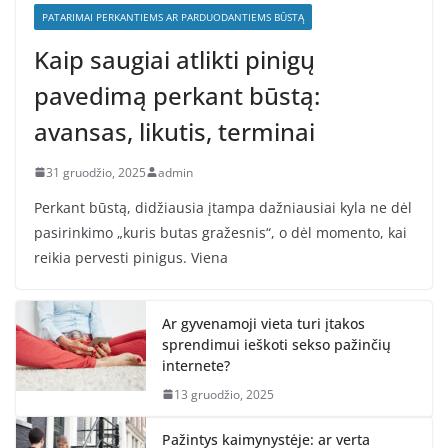
PATARIMAI PERKANTIEMS AR PARDUODANTIEMS BŪSTĄ
Kaip saugiai atlikti pinigų
pavedimą perkant būstą:
avansas, likutis, terminai
31 gruodžio, 2025
admin
Perkant būstą, didžiausia įtampa dažniausiai kyla ne dėl
pasirinkimo „kuris butas gražesnis“, o dėl momento, kai
reikia pervesti pinigus. Viena
Ar gyvenamoji vieta turi įtakos
sprendimui ieškoti sekso pažinčių
internete?
13 gruodžio, 2025
Pažintys kaimynystėje: ar verta