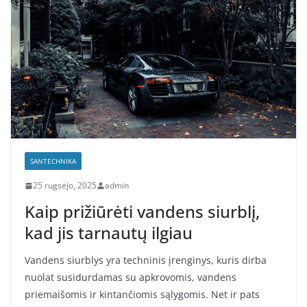
SANTECHNIKA
25 rugsėjo, 2025
admin
Kaip prižiūrėti vandens siurblį,
kad jis tarnautų ilgiau
Vandens siurblys yra techninis įrenginys, kuris dirba
nuolat susidurdamas su apkrovomis, vandens
priemaišomis ir kintančiomis sąlygomis. Net ir pats