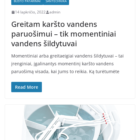
BŪSTO PATARIMAI
SANTECHNIKA
14 lapkričio, 2022
admin
Greitam karšto vandens
paruošimui – tik momentiniai
vandens šildytuvai
Momentiniai arba greitaeigiai vandens šildytuvai – tai
įrenginiai, įgalinantys momentinį karšto vandens
paruošimą visada, kai Jums to reikia. Ką turėtumėte
Read More