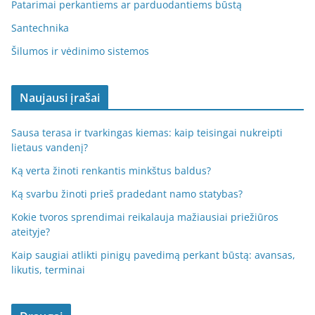
Patarimai perkantiems ar parduodantiems būstą
Santechnika
Šilumos ir vėdinimo sistemos
Naujausi įrašai
Sausa terasa ir tvarkingas kiemas: kaip teisingai nukreipti
lietaus vandenį?
Ką verta žinoti renkantis minkštus baldus?
Ką svarbu žinoti prieš pradedant namo statybas?
Kokie tvoros sprendimai reikalauja mažiausiai priežiūros
ateityje?
Kaip saugiai atlikti pinigų pavedimą perkant būstą: avansas,
likutis, terminai