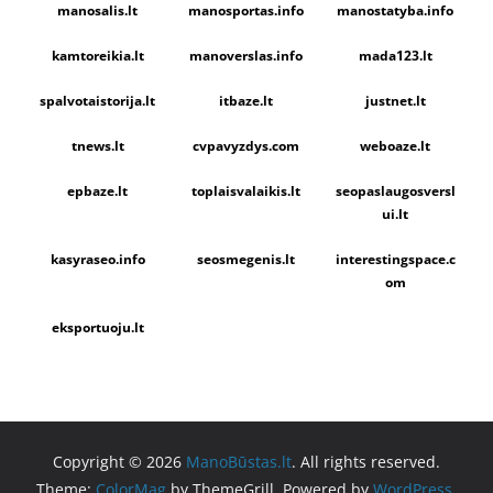
manosalis.lt
manosportas.info
manostatyba.info
kamtoreikia.lt
manoverslas.info
mada123.lt
spalvotaistorija.lt
itbaze.lt
justnet.lt
tnews.lt
cvpavyzdys.com
weboaze.lt
epbaze.lt
toplaisvalaikis.lt
seopaslaugosversl
ui.lt
kasyraseo.info
seosmegenis.lt
interestingspace.c
om
eksportuoju.lt
Copyright © 2026
ManoBūstas.lt
. All rights reserved.
Theme:
ColorMag
by ThemeGrill. Powered by
WordPress
.