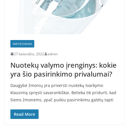
SANTECHNIKA
27 balandžio, 2022
admin
Nuotekų valymo įrenginys: kokie
yra šio pasirinkimo privalumai?
Daugybė žmonių yra priversti nuotekų tvarkymo
klausimą spręsti savarankiškai. Belieka tik pridurti, kad
šiems žmonėms, ypač puikiu pasirinkimu galėtų tapti
Read More