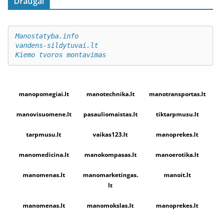
Draugai
Manostatyba.info
vandens-sildytuvai.lt
Kiemo tvoros montavimas
manopomegiai.lt
manotechnika.lt
manotransportas.lt
manovisuomene.lt
pasauliomaistas.lt
tiktarpmusu.lt
tarpmusu.lt
vaikas123.lt
manoprekes.lt
manomedicina.lt
manokompasas.lt
manoerotika.lt
manomenas.lt
manomarketingas.
manoit.lt
lt
manomenas.lt
manomokslas.lt
manoprekes.lt