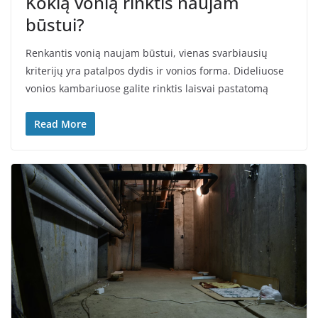
Kokią vonią rinktis naujam
būstui?
Renkantis vonią naujam būstui, vienas svarbiausių
kriterijų yra patalpos dydis ir vonios forma. Dideliuose
vonios kambariuose galite rinktis laisvai pastatomą
Read More