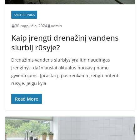
SANTECHNIKA
30 rugpjūčio, 2024
admin
Kaip įrengti drenažinį vandens
siurblį rūsyje?
Drenažinis vandens siurblys yra itin naudingas
įrenginys, dažniausiai aktualus nuosavų namų
gyventojams. Įprastai jį pasirenkama įrengti būtent
rūsyje. Jeigu kyla
Read More